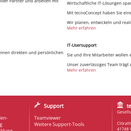
ilver Partner und arbeiten mit
Wirtschaftliche IT-Lösungen spa
.
Mit tecnoConcept haben Sie eine
Wir planen, entwickeln und reali
Mehr erfahren
IT-Usersupport
inen direkten und persönlichen
Sie und Ihre Mitarbeiter wollen 
Unser zuverlässiges Team trägt d
Mehr erfahren
Support
t
Gesell
len-
Teamviewer
Clörat
g
Weitere Support-Tools
41748 
cklung