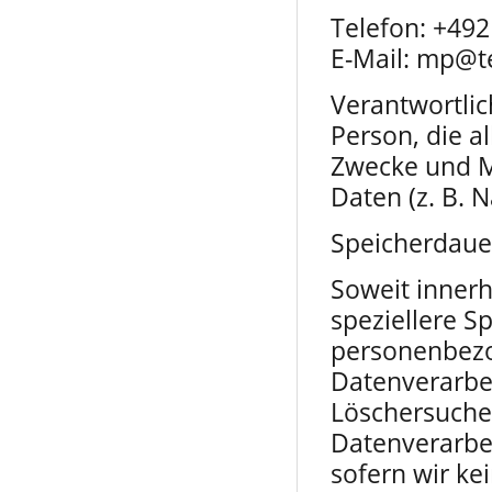
Telefon: +49
E-Mail: mp@t
Verantwortlich
Person, die a
Zwecke und M
Daten (z. B. 
Speicherdaue
Soweit innerh
speziellere S
personenbezog
Datenverarbei
Löschersuche
Datenverarbei
sofern wir ke