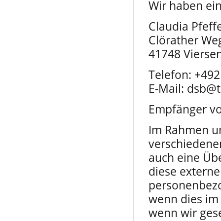
Wir haben ei
Claudia Pfeff
Clörather We
41748 Vierse
Telefon: +49
E-Mail: dsb@
Empfänger v
Im Rahmen uns
verschiedenen
auch eine Üb
diese externe
personenbezo
wenn dies im 
wenn wir geset