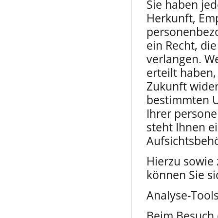
Sie haben jed
Herkunft, Em
personenbezo
ein Recht, di
verlangen. We
erteilt haben,
Zukunft wide
bestimmten U
Ihrer person
steht Ihnen e
Aufsichtsbehö
Hierzu sowie
können Sie si
Analyse-Tools
Beim Besuch d