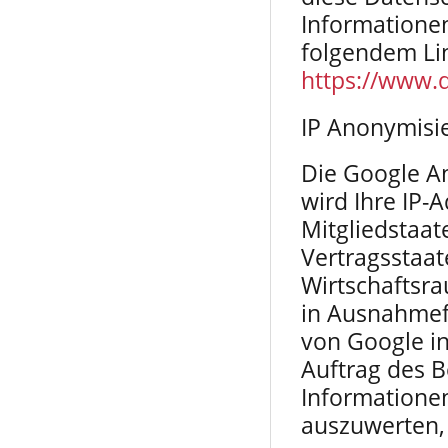
Informationen
folgendem Li
https://www.
IP Anonymisi
Die Google An
wird Ihre IP-
Mitgliedstaat
Vertragsstaa
Wirtschaftsra
in Ausnahmefä
von Google in
Auftrag des B
Informatione
auszuwerten, 