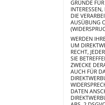
GRÜNDE FÜR 
INTERESSEN,
DIE VERARB
AUSÜBUNG O
(WIDERSPRUC
WERDEN IHR
UM DIREKTWE
RECHT, JEDE
SIE BETREF
ZWECKE DERA
AUCH FÜR DA
DIREKTWERBU
WIDERSPREC
DATEN ANSC
DIREKTWERB
ABS. 2 DSGVO