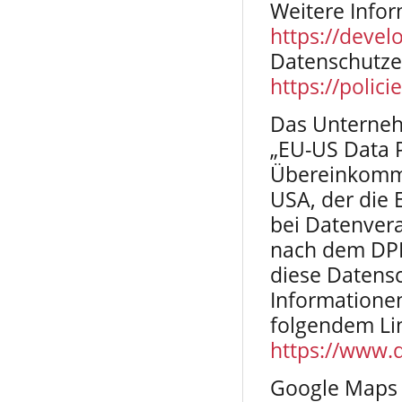
Weitere Infor
https://devel
Datenschutze
https://polic
Das Unterneh
„EU-US Data P
Übereinkomme
USA, der die
bei Datenvera
nach dem DPF 
diese Datensc
Informationen
folgendem Li
https://www.
Google Maps