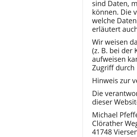
sind Daten, m
können. Die v
welche Daten 
erläutert auc
Wir weisen da
(z. B. bei de
aufweisen kan
Zugriff durch 
Hinweis zur v
Die verantwor
dieser Website
Michael Pfeff
Clörather We
41748 Vierse