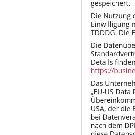
gespeichert.
Die Nutzung d
Einwilligung n
TDDDG. Die Ei
Die Datenüber
Standardvert
Details finden
https://busin
Das Unterneh
„EU-US Data P
Übereinkomme
USA, der die
bei Datenvera
nach dem DPF 
diese Datensc