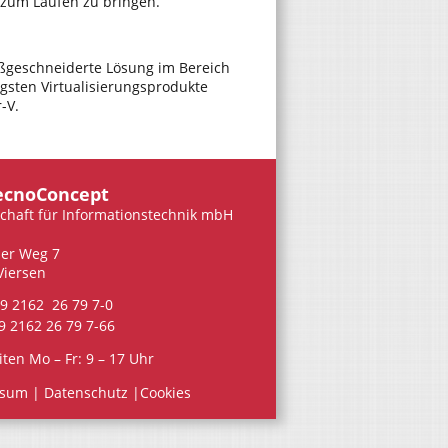
 zum Laufen zu bringen.
geschneiderte Lösung im Bereich
igsten Virtualisierungsprodukte
-V.
ecnoConcept
schaft für Informationstechnik mbH
her Weg 7
Viersen
9 2162 26 79 7-0
9 2162 26 79 7-66
ten Mo – Fr: 9 – 17 Uhr
ssum
|
Datenschutz
|
Cookies