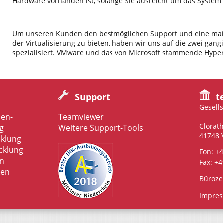
Hardware vorhanden ist, solange Sie ausreicht um das System
Um unseren Kunden den bestmöglichen Support und eine maß
der Virtualisierung zu bieten, haben wir uns auf die zwei gäng
spezialisiert. VMware und das von Microsoft stammende Hyper
Support
t
Gesell
len-
Teamviewer
Clörat
g
Weitere Support-Tools
41748 
cklung
cklung
Fon:
+4
n
Fax: +4
ken
Bürozei
Impre